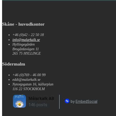
Skåne - huvudkontor
+46 (0)42 - 22 50 18
info@malarkalk.se
Hyllingegården
Brogårdavägen 11
265 75 HYLLINGE
Södermalm
+46 (0)769 - 46 00 99
eddi@malarkalk.se
Nytorgsgatan 16, källarplan
116 22 STOCKHOLM