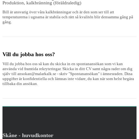
Produktion, kalkbränning (föräldraledig)
Bill är ansvarig över våra kalkbränningar och är den som ser till att
temperaturerna i ugnarna är stabila och rätt så kvalitén blir densamma gång på
gång.
Vill du jobba hos oss?
Vill du jobba hos oss så kan du skicka in en spontanansökan som vi kan
använda vid framtida rekryteringar. Skicka in ditt CV samt några rader om dig
själv till ansokan@malarkalk.se - skriv "Spontanansökan" i ämnesraden. Dina
uppgifter är konfidentiella och lämnas inte vidare, du kan när som helst begära
tillbaka din ansökan.
Skåne - huvudkontor