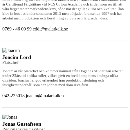
är Certifierad Färgsättare vid NCS Colour Academy och är den som ser till att
våra färger möter marknadens krav, både när det gäller kulör och kvalitet. Han
klev in hos oss under sommaren 2015 men började i branschen 1997 och har
arbetat med produktion och försäljning av puts och färg sedan dess.
0769 - 46 00 99
eddi@malarkalk.se
Joacim Lord
Platschef
Joacim är vår platschef och kommer närmast från Höganäs AB där han arbetat
under 25års tid i olika roller, vilket givit en bred kompetens i många olika
områden. Joacim har god erfarenhet från produktionsledning och
fastighetsunderhåll som han jobbat med dom sista åren.
042-225018
joacim@malarkalk.se
Jonas Gustafsson
Regionansvarig syd/öst