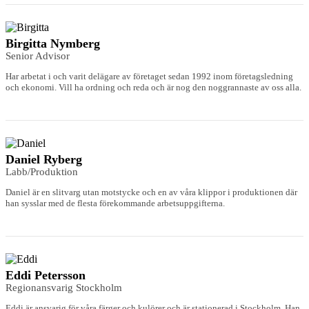
Birgitta Nymberg
Senior Advisor
Har arbetat i och varit delägare av företaget sedan 1992 inom företagsledning
och ekonomi. Vill ha ordning och reda och är nog den noggrannaste av oss alla.
Daniel Ryberg
Labb/Produktion
Daniel är en slitvarg utan motstycke och en av våra klippor i produktionen där
han sysslar med de flesta förekommande arbetsuppgifterna.
Eddi Petersson
Regionansvarig Stockholm
Eddi är ansvarig för våra färger och kulörer och är stationerad i Stockholm. Han