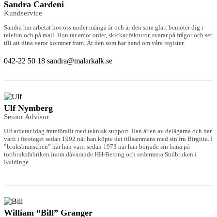
Sandra Cardeni
Kundservice
Sandra har arbetat hos oss under många år och är den som glatt bemöter dig i
telefon och på mail. Hon tar emot order, skickar fakturor, svarar på frågor och ser
till att dina varor kommer fram. Är den som har hand om våra register.
042-22 50 18
sandra@malarkalk.se
Ulf Nymberg
Senior Advisor
Ulf arbetar idag framförallt med teknisk support. Han är en av delägarna och har
varit i företaget sedan 1992 när han köpte det tillsammans med sin fru Birgitta. I
”bruksbranschen” har han varit sedan 1973 när han började sin bana på
torrbruksfabriken inom dåvarande HH-Betong och sedermera Stråbruken i
Kvidinge.
William “Bill” Granger