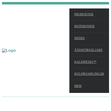
PRODUKTER
REFERENSER
MEDIA
ÅTERFÖRSÄLJARE
KALKIPEDIA™
KULÖRSAMLINGAR
HEM