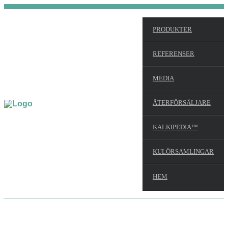
PRODUKTER
REFERENSER
MEDIA
ÅTERFÖRSÄLJARE
KALKIPEDIA™
KULÖRSAMLINGAR
HEM