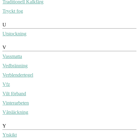
Traditionell Kalkfärg
Tryckt fog
U
Utstockning
V
Vassmatta
Vedbränning
Verblendertegel
Vfz
Vilt förband
Vinterarbeten
Våtsläckning
Y
Ytskikt