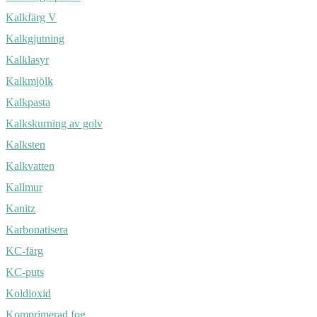
Kalkfärg V
Kalkgjutning
Kalklasyr
Kalkmjölk
Kalkpasta
Kalkskurning av golv
Kalksten
Kalkvatten
Kallmur
Kanitz
Karbonatisera
KC-färg
KC-puts
Koldioxid
Komprimerad fog