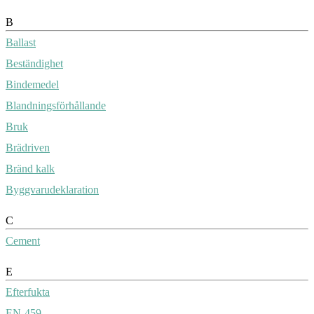
B
Ballast
Beständighet
Bindemedel
Blandningsförhållande
Bruk
Brädriven
Bränd kalk
Byggvarudeklaration
C
Cement
E
Efterfukta
EN-459