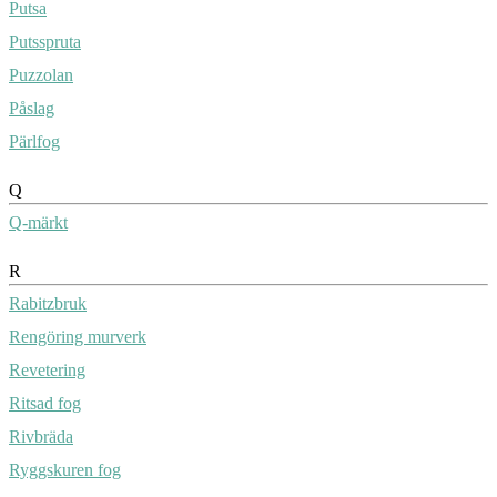
Putsa
Putsspruta
Puzzolan
Påslag
Pärlfog
Q
Q-märkt
R
Rabitzbruk
Rengöring murverk
Revetering
Ritsad fog
Rivbräda
Ryggskuren fog