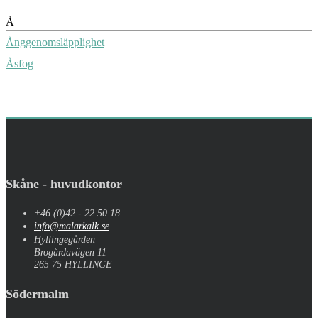
Å
Ånggenomsläpplighet
Åsfog
Skåne - huvudkontor
+46 (0)42 - 22 50 18
info@malarkalk.se
Hyllingegården
Brogårdavägen 11
265 75 HYLLINGE
Södermalm