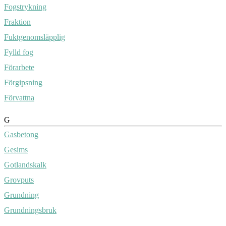
Fogstrykning
Fraktion
Fuktgenomsläpplig
Fylld fog
Förarbete
Förgipsning
Förvattna
G
Gasbetong
Gesims
Gotlandskalk
Grovputs
Grundning
Grundningsbruk