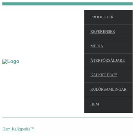
PRODUKTER
REFERENSER
MEDIA
ÅTERFÖRSÄLJARE
KALKIPEDIA™
KULÖRSAMLINGAR
HEM
Hem
Kalkipedia™