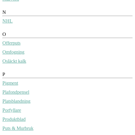
N
NHL
O
Offerputs
Omfogning
Osläckt kalk
P
Pigment
Plafondpensel
Platsblandning
Porfyllare
Produktblad
Puts & Murbruk