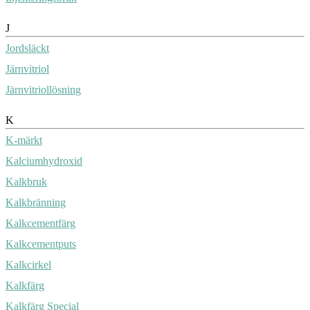
J
Jordsläckt
Järnvitriol
Järnvitriollösning
K
K-märkt
Kalciumhydroxid
Kalkbruk
Kalkbränning
Kalkcementfärg
Kalkcementputs
Kalkcirkel
Kalkfärg
Kalkfärg Special