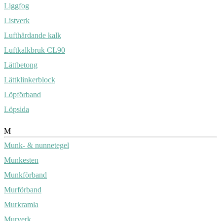
Liggfog
Listverk
Lufthärdande kalk
Luftkalkbruk CL90
Lättbetong
Lättklinkerblock
Löpförband
Löpsida
M
Munk- & nunnetegel
Munkesten
Munkförband
Murförband
Murkramla
Murverk