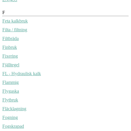
F
Feta kalkbruk
Filta / filtning
Filtbräda
Finbruk
Fixering
Fjälltegel
FL - Hydraulisk kalk
Flammig
Flygaska
Flytbruk
Fläcklagning
Fogning
Fogskrapad