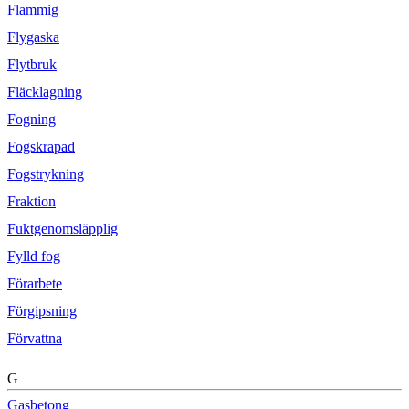
Flammig
Flygaska
Flytbruk
Fläcklagning
Fogning
Fogskrapad
Fogstrykning
Fraktion
Fuktgenomsläpplig
Fylld fog
Förarbete
Förgipsning
Förvattna
G
Gasbetong