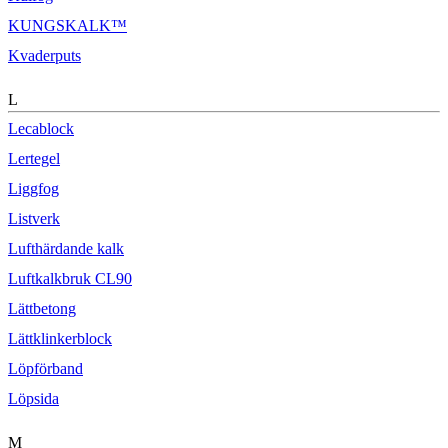
KUNGSKALK™
Kvaderputs
L
Lecablock
Lertegel
Liggfog
Listverk
Lufthärdande kalk
Luftkalkbruk CL90
Lättbetong
Lättklinkerblock
Löpförband
Löpsida
M