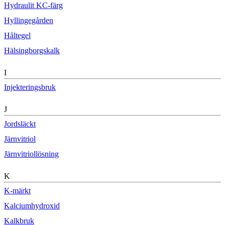
Hydraulit KC-färg
Hyllingegården
Håltegel
Hälsingborgskalk
I
Injekteringsbruk
J
Jordsläckt
Järnvitriol
Järnvitriollösning
K
K-märkt
Kalciumhydroxid
Kalkbruk