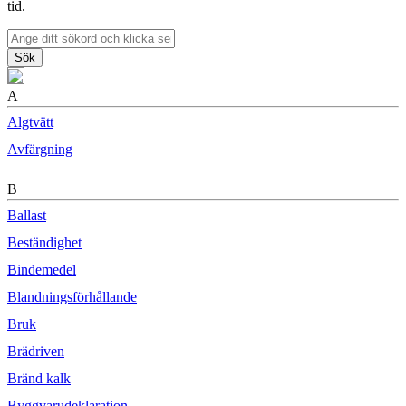
tid.
Sök
A
Algtvätt
Avfärgning
B
Ballast
Beständighet
Bindemedel
Blandningsförhållande
Bruk
Brädriven
Bränd kalk
Byggvarudeklaration