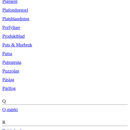
Pigment
Plafondpensel
Platsblandning
Porfyllare
Produktblad
Puts & Murbruk
Putsa
Putsspruta
Puzzolan
Påslag
Pärlfog
Q
Q-märkt
R