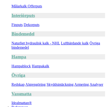
Målarkalk Offerputs
Interiörputs
Finputs
Dekorputs
Bindemedel
Naturligt hydraulisk kalk - NHL
Lufthärdande kalk
Övriga
bindemedel
Hampa
Hampablock
Hampakalk
Övriga
Redskap
Algrengöring
Skyddsintäckning
Armering
Analyser
Vassmatta
Idealmattan®