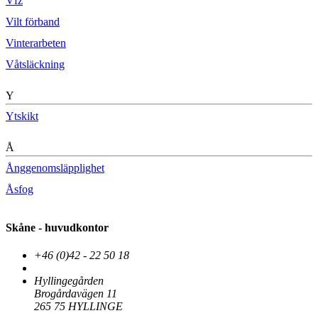
Vfz
Vilt förband
Vinterarbeten
Våtsläckning
Y
Ytskikt
Å
Ånggenomsläpplighet
Åsfog
Skåne - huvudkontor
+46 (0)42 - 22 50 18
info@malarkalk.se
Hyllingegården
Brogårdavägen 11
265 75 HYLLINGE