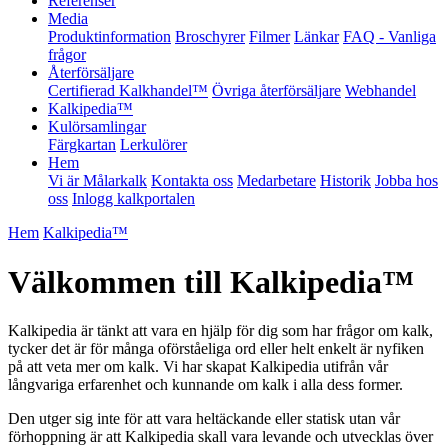
Referenser
Media
Produktinformation
Broschyrer
Filmer
Länkar
FAQ - Vanliga
frågor
Återförsäljare
Certifierad Kalkhandel™
Övriga återförsäljare
Webhandel
Kalkipedia™
Kulörsamlingar
Färgkartan
Lerkulörer
Hem
Vi är Målarkalk
Kontakta oss
Medarbetare
Historik
Jobba hos
oss
Inlogg kalkportalen
Hem
Kalkipedia™
Välkommen till Kalkipedia™
Kalkipedia är tänkt att vara en hjälp för dig som har frågor om kalk,
tycker det är för många oförståeliga ord eller helt enkelt är nyfiken
på att veta mer om kalk. Vi har skapat Kalkipedia utifrån vår
långvariga erfarenhet och kunnande om kalk i alla dess former.
Den utger sig inte för att vara heltäckande eller statisk utan vår
förhoppning är att Kalkipedia skall vara levande och utvecklas över