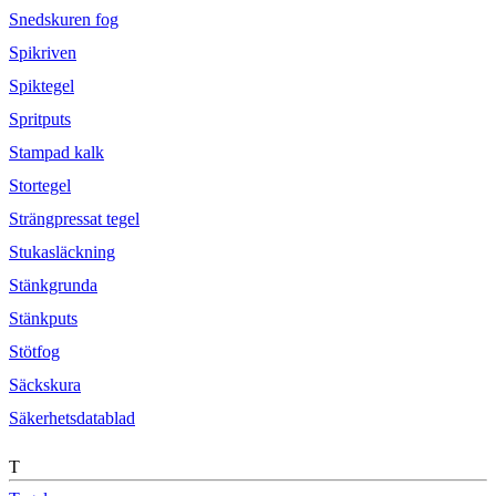
Snedskuren fog
Spikriven
Spiktegel
Spritputs
Stampad kalk
Stortegel
Strängpressat tegel
Stukasläckning
Stänkgrunda
Stänkputs
Stötfog
Säckskura
Säkerhetsdatablad
T