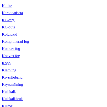
Kanitz
Karbonatisera
KC-färg
KC-puts
Koldioxid
Komprimerad fog
Konkav fog
Konvex fog
Kopp
Kramling
Kryssförband
Kryssmålning
Kulekalk
Kulekalkbruk
Kulfog